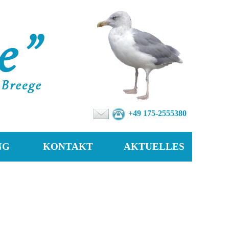
+49 175-2555380
NG
KONTAKT
AKTUELLES